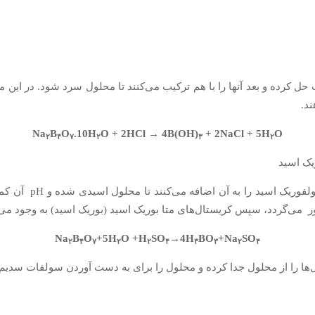
ب حل کرده و بعد آنها را با هم ترکیب می‌کنند تا محلول سرد شود. در ای
ند.
Na
B
O
.10H
O + 2HCl → 4B(OH)
+ 2NaCl + 5H
O
۲
۴
۷
۲
۳
۲
در این روش بوراکس س
 می‌گردد، سپس کریستال‌های متا بوریک اسید (بوریک اسید) به وجود می‌آ
Na
B
O
+5H
O +H
SO
→
4H
BO
+Na
SO
۲
۴
۷
۲
۲
۴
۳
۳
۲
۴
‌ها را از محلول جدا کرده و محلول را برای به دست آوردن سولفات سدی