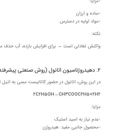
-مزایا:
-ساده و ارزان
-مواد اولیه در دسترس
نکته:
واکنش تعادلی است → برای افزایش بازده، آب حذف می‌ش
۲. دهیدروژناسیون اتانول (روش صنعتی پیشرفته)
در این روش، اتانول در حضور کاتالیست مسی به اتیل ا
۲
C
۲
H
۵
OH
→
C
H
۳
COO
C
۲
H
۵
+
۲
H
۲
مزایا:
-عدم نیاز به اسید استیک
-محصول جانبی مفید: هیدروژن