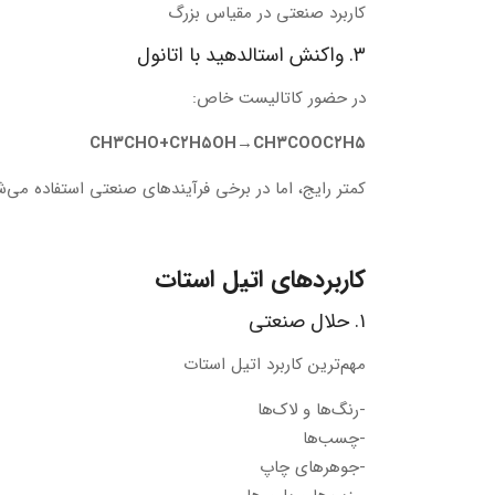
کاربرد صنعتی در مقیاس بزرگ
۳. واکنش استالدهید با اتانول
در حضور کاتالیست خاص:
C
H
۳
CHO
+
C
۲
H
۵
OH
→
C
H
۳
COO
C
۲
H
۵
کمتر رایج، اما در برخی فرآیندهای صنعتی استفاده می‌ش
کاربردهای اتیل استات
۱. حلال صنعتی
مهم‌ترین کاربرد اتیل استات
-رنگ‌ها و لاک‌ها
-چسب‌ها
-جوهرهای چاپ