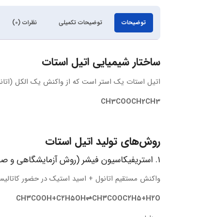
توضیحات
توضیحات تکمیلی
نظرات (۰)
ساختار شیمیایی اتیل استات
اتیل استات یک استر است که از واکنش یک الکل (اتا
CH3COOCH2CH3
روش‌های تولید اتیل استات
۱. استریفیکاسیون فیشر (روش آزمایشگاهی و صنعتی رایج)
واکنش مستقیم اتانول + اسید استیک در حضور کاتالیس
C
H
۳
COOH
+
C
۲
H
۵
OH
⇌
C
H
۳
COO
C
۲
H
۵
+
H
۲
O