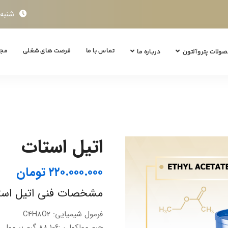
شنبه تا چ
تماس با ما
فرصت های شغلی
مجل
ولات پتروآلتون
درباره ما
اتیل استات
۲۲۰.۰۰۰.۰۰۰
تومان
مشخصات فنی اتیل است
فرمول شیمیایی: C4H8O2
جرم مولکولی :۸۸.۱۰۶ گرم بر مول