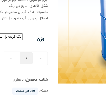
شکل ظاهری: مایع بی رنگ
دانسیته: ۰.۹۰۲ گرم بر سانتیمتر مکعب
انحلال پذیری :آب ۲۰درجه | اتانول | استون | دی اتیل اتر | بنزن
وزن
اتیل
+
-
استات
عدد
شناسه محصول:
نامعلوم
دسته:
حلال های شیمیایی