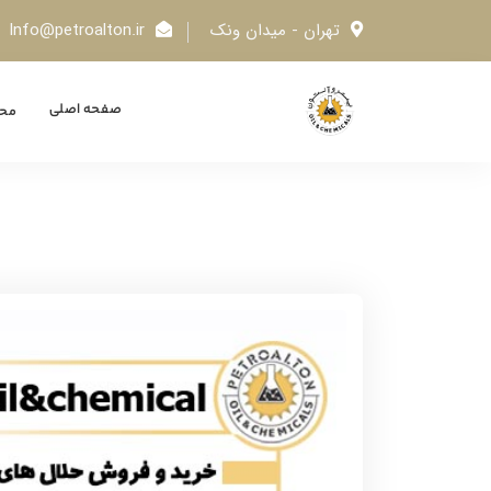
تهران - میدان ونک
Info@petroalton.ir
صفحه اصلی
محص