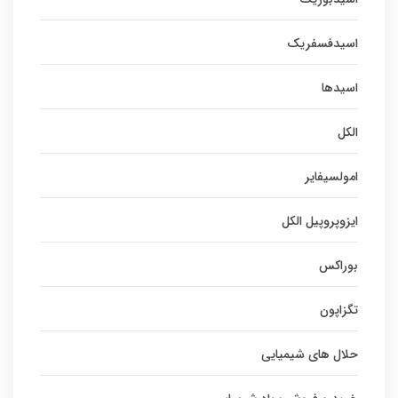
اسیدفسفریک
اسیدها
الکل
امولسیفایر
ایزوپروپیل الکل
بوراکس
تگزاپون
حلال های شیمیایی