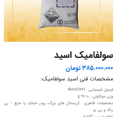
سولفامیک اسید
۳۸۵.۰۰۰.۰۰۰
تومان
مشخصات فنی اسید سولفامیک:
فرمول شیمیایی : NH2SO3H
وزن مولکولی : 97.10 g
مشخصات ظاهری: کریستال های بزرگ، پودر خشک یا مایع – بی
رنگ و بی بو
نقطه ذوب : 205ºC