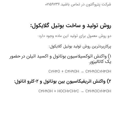
شرکت پتروآلتون در تماس باشید.۰۲۱۵۹۲۳۶
روش تولید و ساخت بوتیل گلایکول:
دو روش معمول برای تولید این ماده وجود دارد:
پرکاربردترین روش تولید بوتیل گلایکول:
۱) واکنش اتوکسیلاسیون بوتانول و اکسید اتیلن در حضور
یک کاتالیزور.
C2H4O + C4H9OH → C4H9OC2H4OH
۲) واکنش اتریفیکاسیون بین بوتانول و ۲-کلرو اتانول:
C4H9OH + HOCH2CH2C → C4H9OC2H4OH