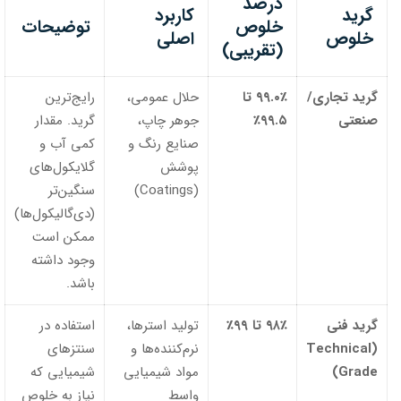
درصد
گرید
کاربرد
خلوص
توضیحات
خلوص
اصلی
(تقریبی)
گرید تجاری/
۹۹.۰٪ تا
حلال عمومی،
رایج‌ترین
صنعتی
۹۹.۵٪
جوهر چاپ،
گرید. مقدار
صنایع رنگ و
کمی آب و
پوشش
گلایکول‌های
(Coatings)
سنگین‌تر
(دی‌گالیکول‌ها)
ممکن است
وجود داشته
باشد.
گرید فنی
۹۸٪ تا ۹۹٪
تولید استرها،
استفاده در
(Technical
نرم‌کننده‌ها و
سنتزهای
Grade)
مواد شیمیایی
شیمیایی که
واسط
نیاز به خلوص