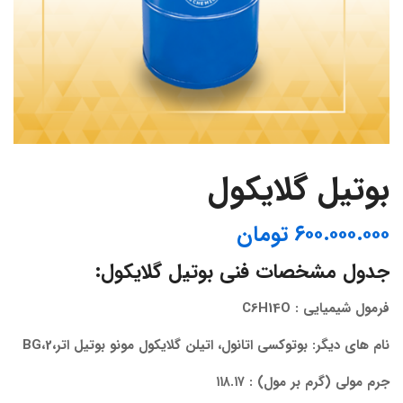
بوتیل گلایکول
۶۰۰.۰۰۰.۰۰۰
تومان
جدول مشخصات فنی بوتیل گلایکول:
فرمول شیمیایی : C6H14O
نام های دیگر: بوتوکسی اتانول، اتیلن گلایکول مونو بوتیل اتر،2،BG
جرم مولی (گرم بر مول) : ۱۱۸.۱۷