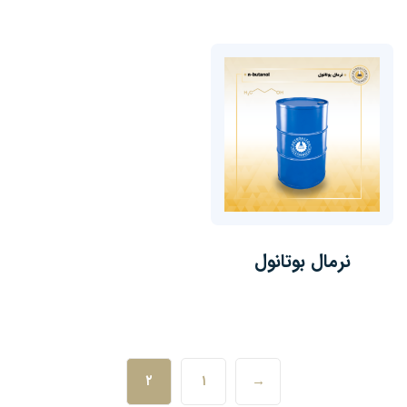
نرمال بوتانول
۲
۱
→