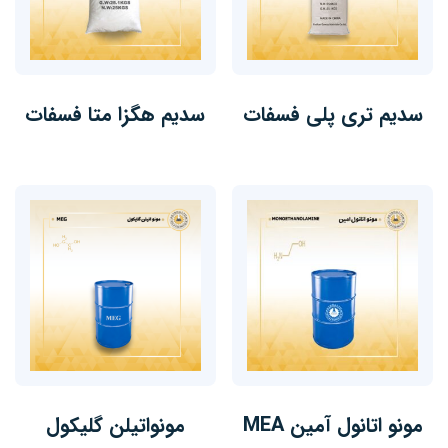
سدیم تری پلی فسفات
سدیم هگزا متا فسفات
مونو اتانول آمین MEA
مونواتیلن گلیکول