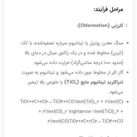
مراحل فرآیند:
کلرزنی (Chlorination):
سنگ معدن روتیل یا تیتانیوم سرباره تصفیه‌شده، با کک
(کربن) مخلوط شده و در یک راکتور سیال در دمای بالا
(حدود ۱۰۰۰ درجه سانتی‌گراد) حرارت داده می‌شود.
گاز کلر از مخلوط عبور داده می‌شود و تیتانیوم به صورت
تتراکلرید تیتانیوم مایع (TiCl₄)
با خلوص بالا تبخیر
می‌شود.
TiO2+2C+2Cl2→TiCl4+2CO\text{TiO}_2 + 2\text{C}
+ 2\text{Cl}_2 \rightarrow \text{TiCl}_4 +
2\text{CO}
TiO
۲
+
۲
C
+
۲
Cl
۲
→
TiCl
۴
+
۲
CO