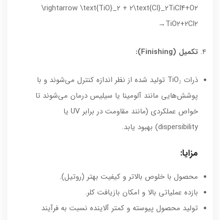
\rightarrow \text{TiO}_2 + 2\text{Cl}_2
TiCl
۴
+
O
۲
→
TiO
۲
+
۲
Cl
۲
تکمیل (Finishing):
ذرات TiO₂ تولید شده از نظر اندازه کنترل می‌شوند و با
پوشش‌هایی مانند آلومینا یا سیلیس درمان می‌شوند تا
خواص عملکردی (مانند مقاومت در برابر UV یا
dispersibility) بهبود یابد.
مزایا:
محصول با خلوص بالاتر و کیفیت بهتر (روتیل).
بازده عملیاتی بالا و امکان بازیافت کلر.
تولید محصول پیوسته و کمتر آلاینده نسبت به فرآیند