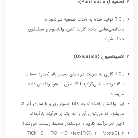
تصفیه (Purification):
TiCl₄ تولید شده به شدت تصفیه می‌شود تا
ناخالصی‌هایی مانند کلرید آهن، وانادیوم و سیلیکون
حذف شوند.
اکسیداسیون (Oxidation):
TiCl₄ گازی به سرعت در دمای بسیار بالا (حدود ۱۰۰۰ تا
۱۴۰۰ درجه سانتی‌گراد) با اکسیژن یا هوا واکنش داده
می‌شود.
این واکنش باعث تولید TiO₂ بسیار ریز و بازسازی گاز کلر
می‌شود که می‌توان آن را به ابتدای فرآیند بازگرداند
(این امر فرآیند کلرید را دوستدار محیط زیست می‌کند).
TiCl4+O2→TiO2+2Cl2\text{TiCl}_4 + \text{O}_2