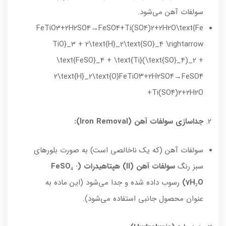
سولفات آهن می‌شود.
FeTiO3+2H2SO4→FeSO4+Ti(SO4)2+2H2O\text{Fe
TiO}_3 + 2\text{H}_2\text{SO}_4 \rightarrow
\text{FeSO}_4 + \text{Ti}(\text{SO}_4)_2 +
2\text{H}_2\text{O}
FeTiO
۳
+
۲
H
۲
SO
۴
→
FeSO
۴
+
Ti
(
SO
۴
)
۲
+
۲
H
۲
O
جداسازی سولفات آهن (Iron Removal):
سولفات آهن (که یک ناخالصی است) به صورت بلورهای
سبز رنگ
سولفات آهن (II) هپتاهیدرات (FeSO₄ ·
7H₂O)
رسوب داده شده و جدا می‌شود (این ماده به
عنوان محصول جانبی استفاده می‌شود).