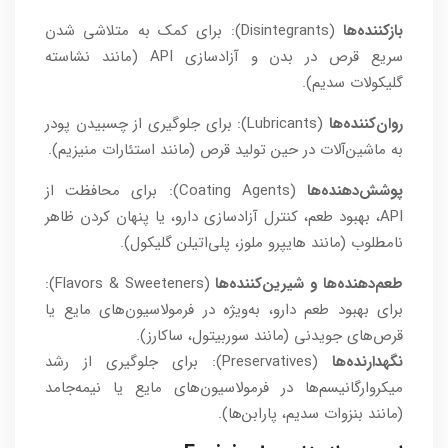
بازکننده‌ها
(Disintegrants): برای کمک به متلاشی شدن
سریع قرص در بدن و آزادسازی API (مانند نشاسته
گلیکولات سدیم).
روان‌کننده‌ها
(Lubricants): برای جلوگیری از چسبیدن پودر
به ماشین‌آلات در حین تولید قرص (مانند استئارات منیزیم).
پوشش‌دهنده‌ها
(Coating Agents): برای محافظت از
API، بهبود طعم، کنترل آزادسازی دارو، یا پنهان کردن ظاهر
نامطلوب (مانند هایپرو ملوز، پلی‌اتیلن گلیکول).
طعم‌دهنده‌ها و شیرین‌کننده‌ها
(Flavors & Sweeteners):
برای بهبود طعم دارو، به‌ویژه در فرمولاسیون‌های مایع یا
قرص‌های جویدنی (مانند سوربیتول، ساکارز).
نگهدارنده‌ها
(Preservatives): برای جلوگیری از رشد
میکروارگانیسم‌ها در فرمولاسیون‌های مایع یا نیمه‌جامد
(مانند بنزوات سدیم، پارابن‌ها).