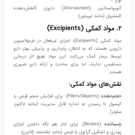
نوع ۲.
آتورواستاتین (Atorvastatin): داروی کاهش‌دهنده
کلسترول (مانند لیپیتور).
۲. مواد کمکی (Excipients)
مواد کمکی (Excipients)، اجزای غیرفعال در فرمولاسیون
دارویی هستند که به انتقال، پایداری، و پذیرش بهتر دارو
توسط بیمار کمک می‌کنند. این مواد هیچ اثر درمانی
مستقیمی ندارند، اما برای ساخت و ارائه دارو ضروری
هستند.
نقش‌های مواد کمکی:
حجم‌دهنده
(Fillers/Diluents): برای افزایش حجم قرص یا
کپسول تا رسیدن به اندازه قابل مدیریت (مانند لاکتوز،
سلولز).
چسباننده
(Binders): برای کنار هم نگه داشتن اجزای
پودری و تشکیل گرانول یا قرص (مانند نشاسته، ژلاتین).