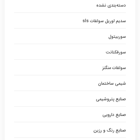
دسته‌بندی نشده
سدیم لوریل سولفات sls
سوربیتول
سورفکتانت
سولفات منگنز
شیمی ساختمان
صنایع پتروشیمی
صنایع دارویی
صنایع رنگ و رزین