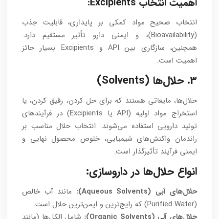
اهمیت انتخاب Excipients:
انتخاب صحیح مواد کمکی بر پایداری، قابلیت جذب
(Bioavailability)، و ایمنی دارو تأثیر مستقیم دارد.
همچنین، سازگاری بین API و Excipients بسیار حائز
اهمیت است.
۳. حلال‌ها (Solvents)
حلال‌ها، مایعاتی هستند که برای حل کردن، رقیق کردن، یا
استخراج مواد اولیه (API یا Excipients) در فرآیندهای
تولید دارویی استفاده می‌شوند. انتخاب حلال مناسب بر
راندمان واکنش‌های شیمیایی، خلوص محصول نهایی و
ایمنی فرآیند تأثیرگذار است.
انواع حلال‌ها در داروسازی:
حلال‌های آبی (Aqueous Solvents):
مانند آب خالص
(Purified Water) که رایج‌ترین و ایمن‌ترین حلال است.
حلال‌های آلی (Organic Solvents):
شامل الکل‌ها (مانند