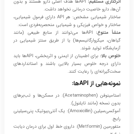
اثرگذاری مستقیم:
APIها هدف اصلی دارو هستند و بدون
آن‌ها، دارو خاصیت درمانی نخواهد داشت.
ساختار شیمیایی مشخص: هر API دارای فرمول شیمیایی،
ساختار و خواص فیزیکی و شیمیایی منحصربه‌فردی است.
منشأ متنوع:
APIها می‌توانند از منابع طبیعی (مانند
گیاهان، میکروارگانیسم‌ها) یا از طریق سنتز شیمیایی در
آزمایشگاه تولید شوند.
خلوص بالا:
برای اطمینان از ایمنی و اثربخشی، APIها باید
دارای درجه خلوص بسیار بالایی باشند و استانداردهای
سخت‌گیرانه‌ای را رعایت کنند.
نمونه‌هایی از APIها:
استامینوفن (Acetaminophen): در مسکن‌ها و تب‌برهای
بدون نسخه (مانند تایلنول).
آموکسی‌سیلین (Amoxicillin): یک آنتی‌بیوتیک پنی‌سیلینی
رایج.
متفورمین (Metformin): داروی خط اول برای درمان دیابت