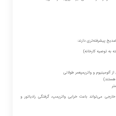
د‌یخ پیشرفته‌تری دارند:
ز آلومینیوم و واترپمپعمر طولانی
خارجی می‌تواند باعث خرابی واترپمپ، گرفتگی رادیاتور و