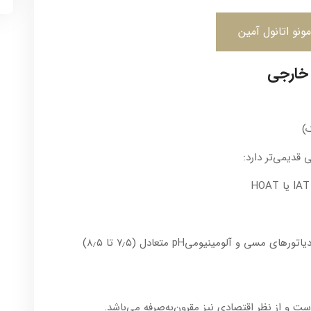
ونو اتانول آمین
 خارجی
 قدیمی‌تر دارد:
 و آلومینیومیpH متعادل (۷٫۵ تا ۸٫۵)
ست و از نظر اقتصادی نیز مقرون‌به‌صرفه می‌باشد.