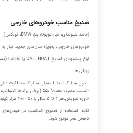
ضد‌یخ مناسب خودروهای خارجی
(مانند هیوندای، کیا، تویوتا، بنز، BMW، فولکس)
خودروهای خارجی، به‌ویژه مدل‌های جدید، نیاز به ض
نوع پیشنهادی:ضد‌یخ OAT، HOAT یا Lobrid (بسته به توصیه کارخانه)
ویژگی‌ها:
-بدون سیلیکات یا با مقدار بسیار کممحافظت عالی ا
-نسبت مصرف:معمولاً ۵۰٪ (برخی برندها کنسانتره هستند)
-دوره تعویض:هر ۴ تا ۵ سال یا ۱۵۰–۲۰۰ هزار کیلومتر
نکته: استفاده از ضد‌یخ نامناسب در خودروهای 
کاهش عمر موتور شود.