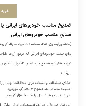
خرید م
ضد‌یخ مناسب خودروهای ایرانی یا
ضد‌یخ مناسب خودروهای ایرانی
(مانند پراید، پژو ۴۰۵، سمند، دنا، تیبا، ساینا، کوییک)
برای بیشتر خودروهای ایرانی که موتور آن‌ها طراحی
نوع پیشنهادی:ضد‌یخ پایه اتیلن گلیکول با فناوری IAT یا HOAT
ویژگی‌ها:
-دارای سیلیکات و فسفات برای محافظت بهتر از رادیاتورهای مسی
-نسبت مصرف:۵۰٪ ضد‌یخ + ۵۰٪ آب دیونیزه
-دوره تعویض:هر ۲ سال یا ۴۰–۵۰ هزار کیلومتر
این نوع ضد‌یخ با شرایط آب‌وهوایی ایران سازگار ا