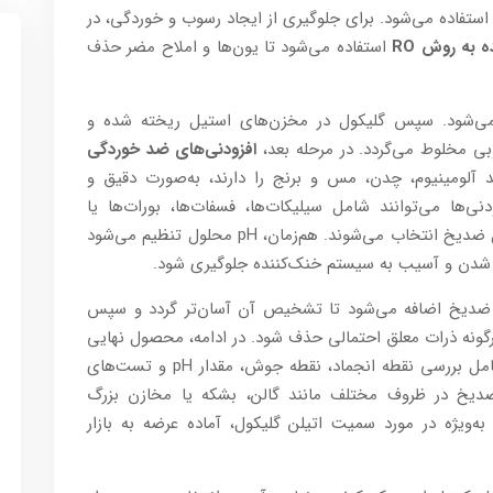
تفاده می‌شود. برای جلوگیری از ایجاد رسوب و خوردگی، در
 به روش RO
استفاده می‌شود تا یون‌ها و املاح مضر حذف
از می‌شود. سپس گلیکول در مخزن‌های استیل ریخته شده و
وبی مخلوط می‌گردد. در مرحله بعد،
افزودنی‌های ضد خوردگی
 آلومینیوم، چدن، مس و برنج را دارند، به‌صورت دقیق و
ی‌ها می‌توانند شامل سیلیکات‌ها، فسفات‌ها، بورات‌ها یا
ترکیبات آلی جدیدتر باشند که بسته به نوع و نسل ضد‌یخ انتخاب می‌شوند. هم‌زمان، pH محلول تنظیم می‌شود
دی شدن و آسیب به سیستم خنک‌کننده جلوگیری شود.
 ضد‌یخ اضافه می‌شود تا تشخیص آن آسان‌تر گردد و سپس
رگونه ذرات معلق احتمالی حذف شود. در ادامه، محصول نهایی
تحت آزمون‌های کنترل کیفیت قرار می‌گیرد که شامل بررسی نقطه انجماد، نقطه جوش، مقدار pH و تست‌های
ضد‌یخ در ظروف مختلف مانند گالن، بشکه یا مخازن بزرگ
‌ویژه در مورد سمیت اتیلن گلیکول، آماده عرضه به بازار