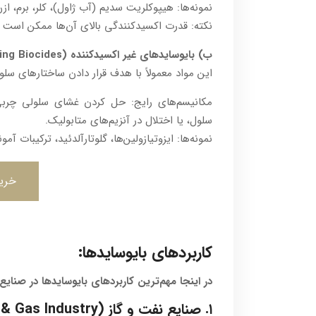
نمونه‌ها: هیپوکلریت سدیم (آب ژاول)، کلر، برم، از
نکته: قدرت اکسیدکنندگی بالای آن‌ها ممکن است 
ب) بایوسایدهای غیر اکسیدکننده (Non-Oxidizing Biocides)
این مواد معمولاً با هدف قرار دادن ساختارهای س
مکانیسم‌های رایج: حل کردن غشای سلولی چربی 
سلول، یا اختلال در آنزیم‌های متابولیک.
نمونه‌ها: ایزوتیازولین‌ها، گلوتارآلدئید، ترکیبات آمونیوم چهارتایی (
خرید
کاربردهای بایوسایدها:
در اینجا مهم‌ترین کاربردهای بایوسایدها در صنا
۱. صنایع نفت و گاز (Oil & Gas Industry)