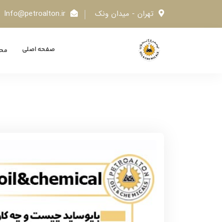
تهران - میدان ونک
Info@petroalton.ir
صفحه اصلی
محص