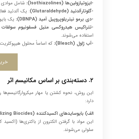
-ایزوتیازولین‌ها (Isothiazolines):
شامل موادی مانند CMIT/MIT (که در مواد آرایشی
-گلوتارآلدئید (Glutaraldehyde)
: یک آلدئید فعا
-دی برمو نیتریلوپروپیل آمید (DBNPA):
یک بایوس
-تتراکیس هیدروکسی متیل فسفونیوم سولفات (THPS)
استفاده می‌شوند.
-آب ژاول (Bleach):
که اساساً محلول هیپوکلریت
خرید
۲. دسته‌بندی بر اساس مکانیسم اثر
این روش، نحوه کشتن یا مهار میکروارگانیسم‌ها
دارد:
الف) بایوسایدهای اکسیدکننده (Oxidizing Biocides)
این مواد با گرفتن الکترون از باکتری‌ها (اکسید
سلولی می‌شوند.