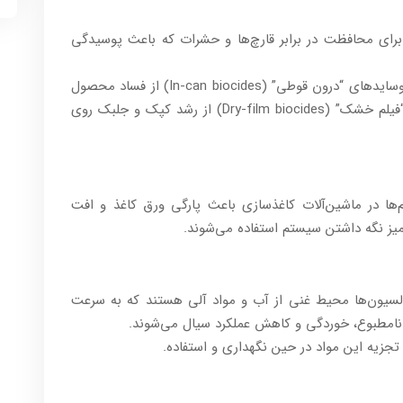
برای محافظت در برابر قارچ‌ها و حشرات که باعث پوسیدگی
بایوسایدهای “درون قوطی” (In-can biocides) از فساد محصول
در حالت مایع جلوگیری می‌کنند، و بایوسایدهای “فیلم خشک” (Dry-film biocides) از رشد کپک و جلبک روی
ها در ماشین‌آلات کاغذسازی باعث پارگی ورق کاغذ و افت
یز نگه داشتن سیستم استفاده می‌شوند.
سیون‌ها محیط غنی از آب و مواد آلی هستند که به سرعت
 نامطبوع، خوردگی و کاهش عملکرد سیال می‌شوند.
تجزیه این مواد در حین نگهداری و استفاده.