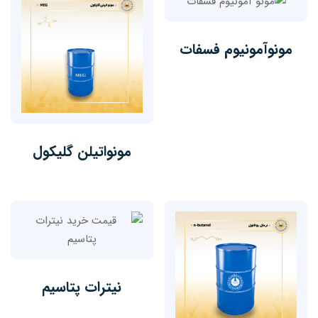
مونوآمونیوم فسفات
مونواتیلن گلیکول
نیترات پتاسیم