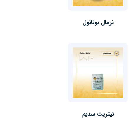
نرمال بوتانول
نیتریت سدیم