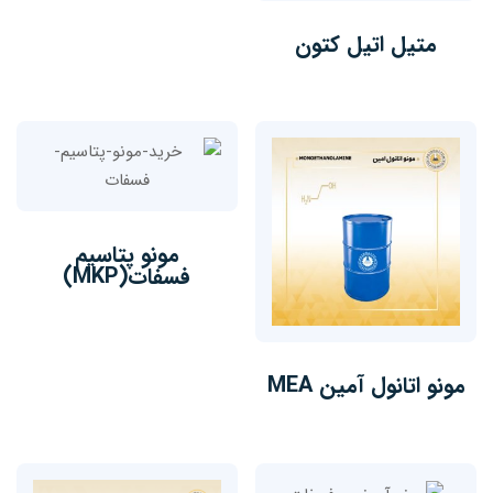
متیل اتیل کتون
مونو پتاسیم
فسفات(MKP)
مونو اتانول آمین MEA