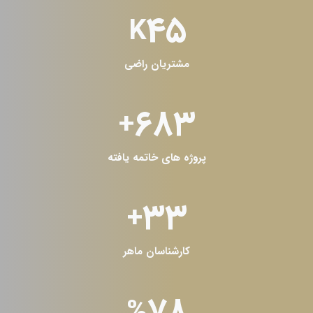
50
K
مشتریان راضی
753
+
پروژه های خاتمه یافته
36
+
کارشناسان ماهر
%