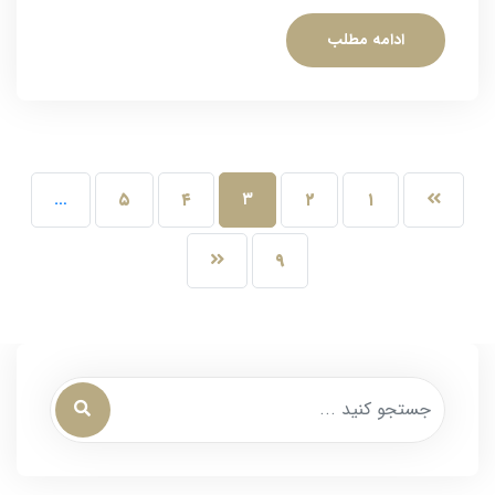
ادامه مطلب
…
۵
۴
۳
۲
۱
۹