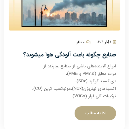
۱ آذر ۱۴۰۴
۰ نظر
صنایع چگونه باعث آلودگی هوا میشوند؟
انواع آلاینده‌های ناشی از صنایع عبارتند از:
ذرات معلق (PM2.5 و PM10)،
دی‌اکسید گوگرد (SO2)،
اکسیدهای نیتروژن(NOx​)،مونوکسید کربن (CO)،
ترکیبات آلی فرار (VOCs)
ادامه مطلب